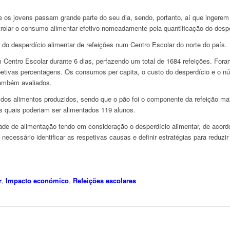
e os jovens passam grande parte do seu dia, sendo, portanto, aí que ingerem
trolar o consumo alimentar efetivo nomeadamente pela quantificação do despe
 do desperdício alimentar de refeições num Centro Escolar do norte do país.
m Centro Escolar durante 6 dias, perfazendo um total de 1684 refeições. For
spetivas percentagens. Os consumos per capita, o custo do desperdício e o 
também avaliados.
os alimentos produzidos, sendo que o pão foi o componente da refeição ma
s quais poderiam ser alimentados 119 alunos.
de de alimentação tendo em consideração o desperdício alimentar, de acor
ecessário identificar as respetivas causas e definir estratégias para reduzir
r
,
Impacto económico
,
Refeições escolares