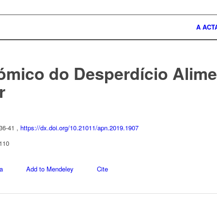
A ACT
ómico do Desperdício Alim
r
 36-41 ,
https://dx.doi.org/10.21011/apn.2019.1907
 110
a
Add to Mendeley
Cite