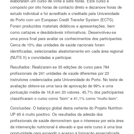
elaboraram um curso de vinte e sete horas. Este curso é
composto por oito horas de contacto direto e dezanove horas de
estudo individual e foi acreditado e creditado pela Universidade
do Porto com um European Credit Transfer System (ECTS).
Foram produzidos materiais didáticos e apresentações, bem
como cartazes e desdobráveis informativos. Desenvolveu-se
uma prova final para avaliar os conhecimentos dos participantes.
Cerca de 10% das unidades de saúde nacionais foram
identificadas, selecionadas aleatoriamente em cada área regional
(NUTS II) e convidadas a participar.
Resultados: Realizaram-se 35 edições do curso para 784
profissionais de 241 unidades de saúde diferentes por 23
instrutores credenciados pela Universidade do Porto. No teste de
avaliação obteve-se uma taxa de aprovação de 99% e uma
pontuação média de 16,8 em 20 valores. 45,7% dos participantes
classificaram o curso como “bom” e 41,1% como “muito bom”.
Conclusões: O balanço global desta vertente do Projeto Nutrition
UP 65 é muito positivo. Os resultados da adesão dos
profissionais de saúde demonstram que o interesse por esta área
da intervenção nutricional é elevado e que este curso é uma boa
oportunidade para expandir o acesso à formação especializada.