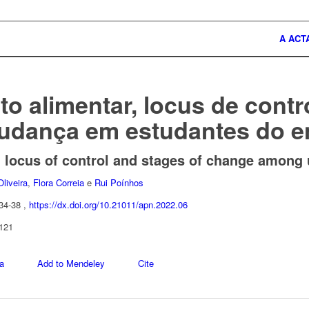
A ACT
 alimentar, locus de contr
udança em estudantes do e
h locus of control and stages of change among
liveira
,
Flora Correia
e
Rui Poínhos
 34-38 ,
https://dx.doi.org/10.21011/apn.2022.06
 121
a
Add to Mendeley
Cite