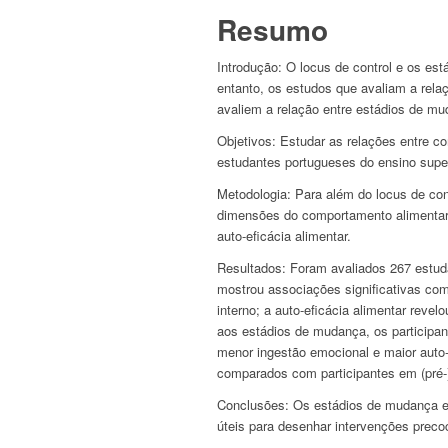
Resumo
Introdução:
O locus de control e os es
entanto, os estudos que avaliam a rel
avaliem a relação entre estádios de m
Objetivos:
Estudar as relações entre c
estudantes portugueses do ensino super
Metodologia:
Para além do locus de con
dimensões do comportamento alimentar: i
auto-eficácia alimentar.
Resultados:
Foram avaliados 267 estud
mostrou associações significativas com
interno; a auto-eficácia alimentar reve
aos estádios de mudança, os participa
menor ingestão emocional e maior auto-
comparados com participantes em (pré-
Conclusões:
Os estádios de mudança e 
úteis para desenhar intervenções preco