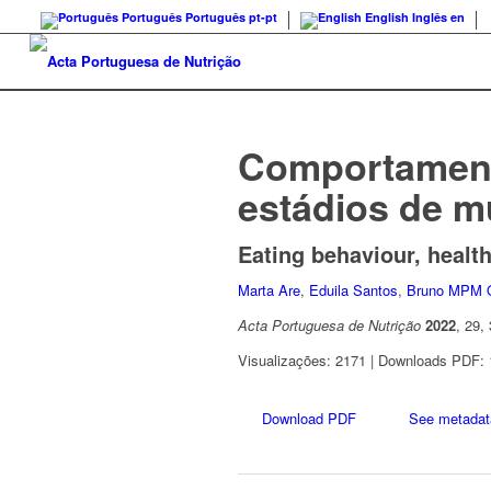
Português
Português
pt-pt
English
Inglês
en
Comportamento
estádios de m
Eating behaviour, healt
Marta Are
,
Eduila Santos
,
Bruno MPM O
Acta Portuguesa de Nutrição
2022
, 29,
Visualizações: 2171 | Downloads PDF:
Download PDF
See metadat