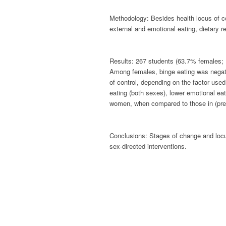
Methodology:
Besides health locus of c
external and emotional eating, dietary res
Results:
267 students (63.7% females; 1
Among females, binge eating was negative
of control, depending on the factor use
eating (both sexes), lower emotional eat
women, when compared to those in (pre
Conclusions:
Stages of change and locus
sex-directed interventions.