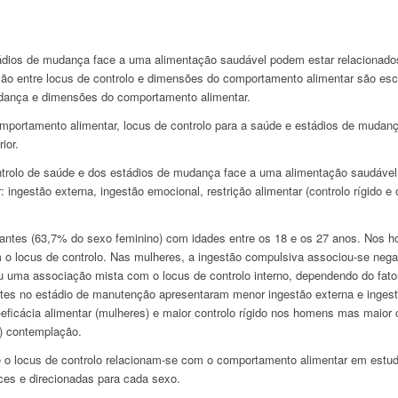
tádios de mudança face a uma alimentação saudável podem estar relacionad
ação entre locus de controlo e dimensões do comportamento alimentar são e
udança e dimensões do comportamento alimentar.
omportamento alimentar, locus de controlo para a saúde e estádios de muda
ior.
trolo de saúde e dos estádios de mudança face a uma alimentação saudável
ngestão externa, ingestão emocional, restrição alimentar (controlo rígido e c
antes (63,7% do sexo feminino) com idades entre os 18 e os 27 anos. Nos 
 o locus de controlo. Nas mulheres, a ingestão compulsiva associou-se nega
lou uma associação mista com o locus de controlo interno, dependendo do fato
ntes no estádio de manutenção apresentaram menor ingestão externa e inges
eficácia alimentar (mulheres) e maior controlo rígido nos homens mas maior 
) contemplação.
o locus de controlo relacionam-se com o comportamento alimentar em estuda
ces e direcionadas para cada sexo.