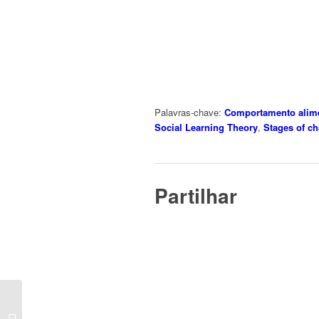
Palavras-chave:
Comportamento alim
Social Learning Theory
,
Stages of c
Partilhar
Associação entre
adesão à Dieta