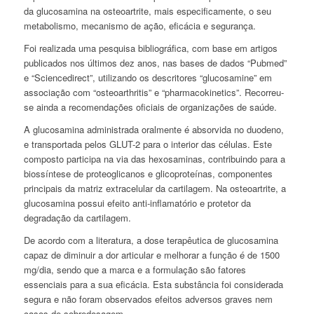
da glucosamina na osteoartrite, mais especificamente, o seu
metabolismo, mecanismo de ação, eficácia e segurança.
Foi realizada uma pesquisa bibliográfica, com base em artigos
publicados nos últimos dez anos, nas bases de dados “
Pubmed
”
e “
Sciencedirect
”, utilizando os descritores “
glucosamine
” em
associação com “
osteoarthritis
” e “
pharmacokinetics
”. Recorreu-
se ainda a recomendações oficiais de organizações de saúde.
A glucosamina administrada oralmente é absorvida no duodeno,
e transportada pelos GLUT-2 para o interior das células. Este
composto participa na via das hexosaminas, contribuindo para a
biossíntese de proteoglicanos e glicoproteínas, componentes
principais da matriz extracelular da cartilagem. Na osteoartrite, a
glucosamina possui efeito anti-inflamatório e protetor da
degradação da cartilagem.
De acordo com a literatura, a dose terapêutica de glucosamina
capaz de diminuir a dor articular e melhorar a função é de 1500
mg/dia, sendo que a marca e a formulação são fatores
essenciais para a sua eficácia. Esta substância foi considerada
segura e não foram observados efeitos adversos graves nem
casos de sobredosagem.