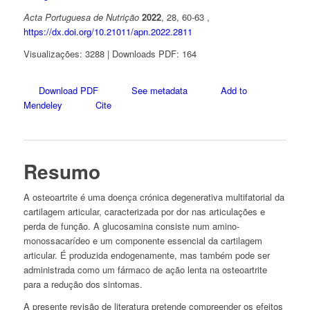
Acta Portuguesa de Nutrição
2022
, 28, 60-63 ,
https://dx.doi.org/10.21011/apn.2022.2811
Visualizações: 3288 | Downloads PDF: 164
Download PDF
See metadata
Add to
Mendeley
Cite
Resumo
A osteoartrite é uma doença crónica degenerativa multifatorial da
cartilagem articular, caracterizada por dor nas articulações e
perda de função. A glucosamina consiste num amino-
monossacarídeo e um componente essencial da cartilagem
articular. É produzida endogenamente, mas também pode ser
administrada como um fármaco de ação lenta na osteoartrite
para a redução dos sintomas.
A presente revisão de literatura pretende compreender os efeitos