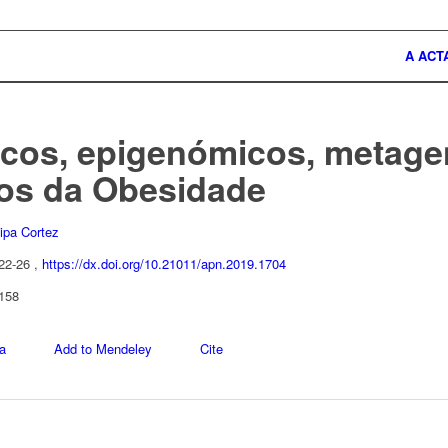
A ACT
icos, epigenómicos, metag
os da Obesidade
lipa Cortez
 22-26 ,
https://dx.doi.org/10.21011/apn.2019.1704
 158
a
Add to Mendeley
Cite