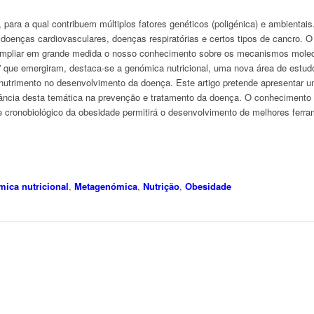
 para a qual contribuem múltiplos fatores genéticos (poligénica) e ambientai
2, doenças cardiovasculares, doenças respiratórias e certos tipos de cancro.
 ampliar em grande medida o nosso conhecimento sobre os mecanismos molec
s” que emergiram, destaca-se a genómica nutricional, uma nova área de estud
e-nutrimento no desenvolvimento da doença. Este artigo pretende apresentar
ância desta temática na prevenção e tratamento da doença. O conhecimento da 
 cronobiológico da obesidade permitirá o desenvolvimento de melhores ferra
ica nutricional
,
Metagenómica
,
Nutrição
,
Obesidade