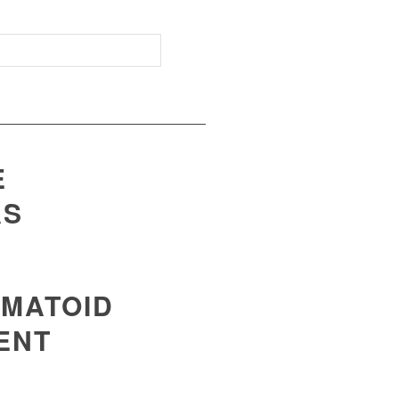
E
AS
UMATOID
ENT