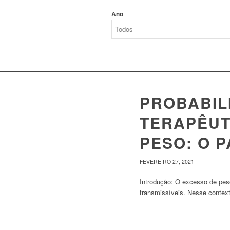
Ano
PROBABIL
TERAPÊUT
PESO: O 
/
FEVEREIRO 27, 2021
Introdução: O excesso de pe
transmissíveis. Nesse context