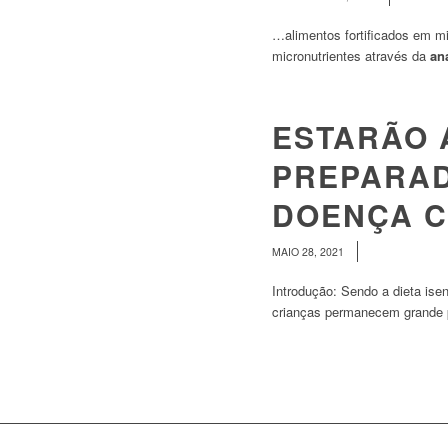
…alimentos fortificados em mic
micronutrientes através da
an
ESTARÃO 
PREPARAD
DOENÇA C
/
MAIO 28, 2021
Introdução: Sendo a dieta ise
crianças permanecem grande 